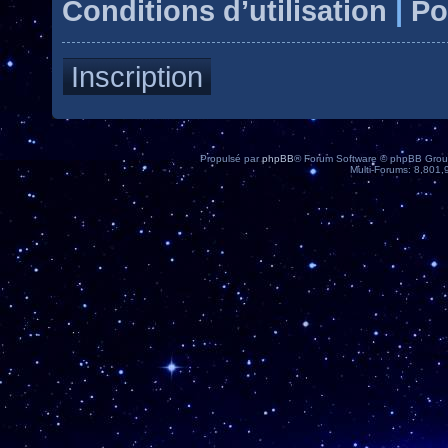
Conditions d’utilisation
|
Po
Inscription
Propulsé par
phpBB
® Forum Software © phpBB Group 
Multi-Forums: 8,801